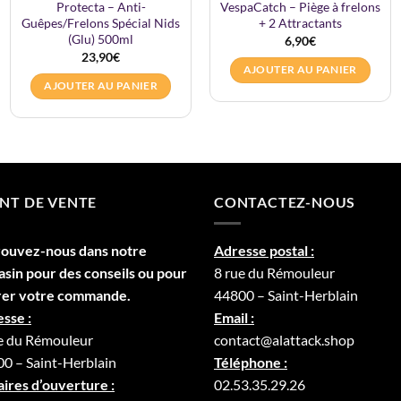
Protecta – Anti-
VespaCatch – Piège à frelons
Guêpes/Frelons Spécial Nids
+ 2 Attractants
(Glu) 500ml
6,90
€
23,90
€
AJOUTER AU PANIER
AJOUTER AU PANIER
NT DE VENTE
CONTACTEZ-NOUS
rouvez-nous dans notre
Adresse postal :
asin
pour des conseils ou pour
8 rue du Rémouleur
rer votre commande.
44800 – Saint-Herblain
sse :
Email :
e du Rémouleur
contact@alattack.shop
0 – Saint-Herblain
Téléphone :
ires d’ouverture :
02.53.35.29.26