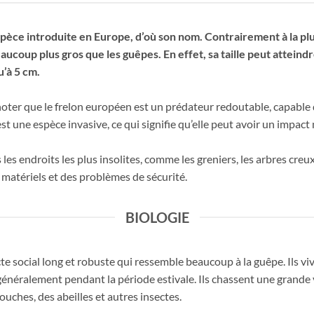
èce introduite en Europe, d’où son nom. Contrairement à la plup
beaucoup plus gros que les guêpes. En effet, sa taille peut atteind
’à 5 cm.
noter que le frelon européen est un prédateur redoutable, capable 
’est une espèce invasive, ce qui signifie qu’elle peut avoir un impact
 les endroits les plus insolites, comme les greniers, les arbres creux
atériels et des problèmes de sécurité.
BIOLOGIE
te social long et robuste qui ressemble beaucoup à la guêpe. Ils vi
énéralement pendant la période estivale. Ils chassent une grande 
uches, des abeilles et autres insectes.