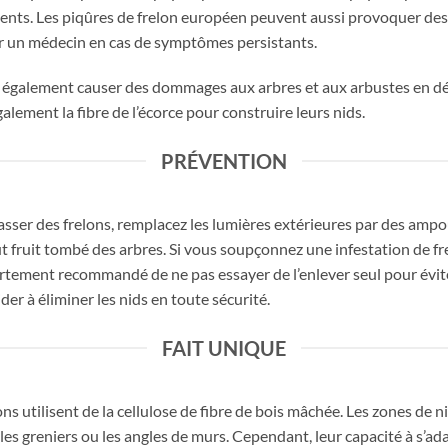
ts. Les piqûres de frelon européen peuvent aussi provoquer des ré
 un médecin en cas de symptômes persistants.
 également causer des dommages aux arbres et aux arbustes en dép
également la fibre de l’écorce pour construire leurs nids.
PRÉVENTION
asser des frelons, remplacez les lumières extérieures par des ampo
ut fruit tombé des arbres. Si vous soupçonnez une infestation de f
 fortement recommandé de ne pas essayer de l’enlever seul pour évit
er à éliminer les nids en toute sécurité.
FAIT UNIQUE
ons utilisent de la cellulose de fibre de bois mâchée. Les zones de 
les greniers ou les angles de murs. Cependant, leur capacité à s’ada