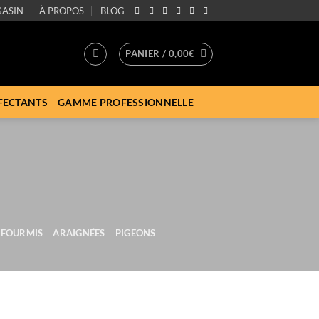
ASIN
À PROPOS
BLOG
PANIER /
0,00
€
FECTANTS
GAMME PROFESSIONNELLE
FOURMIS
ARAIGNÉES
PIGEONS