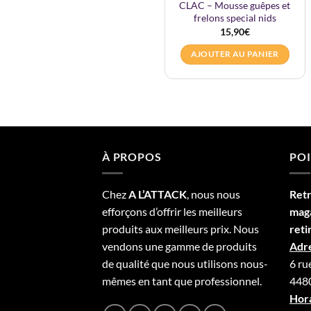
CLAC – Mousse guêpes et
frelons special nids
15,90
€
AJOUTER AU PANIER
À PROPOS
POI
Chez
A L’
A
TT
ACK
, nous nous
Ret
efforçons d’offrir les meilleurs
mag
produits aux meilleurs prix. Nous
reti
vendons une gamme de produits
Adre
de qualité que nous utilisons nous-
6 ru
mêmes en tant que professionnel.
4480
Hora