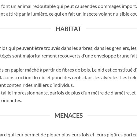
é en font un animal redoutable qui peut causer des dommages impor
 attiré par la lumière, ce qui en fait un insecte volant nuisible co
HABITAT
ids qui peuvent être trouvés dans les arbres, dans les greniers, le
égés sont majoritairement recouverts d’une enveloppe brune faite 
s en papier mâché à partir de fibres de bois. Le nid est constitué d’
 la construction du nid et pond des œufs dans les alvéoles. Les frel
t contenir des milliers d’individus.
 taille impressionnante, parfois de plus d’un mètre de diamètre, e
ronnantes.
MENACES
rd qui leur permet de piquer plusieurs fois et leurs piqûres porte