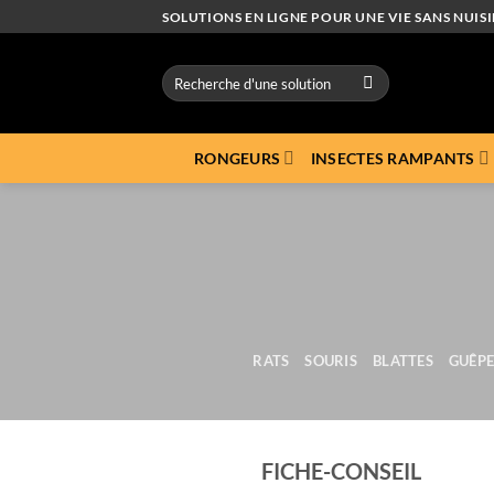
Passer
SOLUTIONS EN LIGNE POUR UNE VIE SANS NUISI
au
contenu
Recherche
pour :
RONGEURS
INSECTES RAMPANTS
RATS
SOURIS
BLATTES
GUÊPE
FICHE-CONSEIL