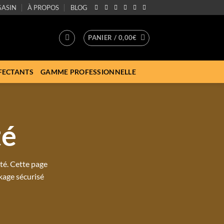
ASIN
À PROPOS
BLOG
PANIER /
0,00
€
FECTANTS
GAMME PROFESSIONNELLE
té
ité. Cette page
ckage sécurisé