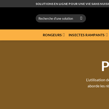
Passer
SOLUTIONS EN LIGNE POUR UNE VIE SANS NUISI
au
contenu
Recherche
pour :
RONGEURS
INSECTES RAMPANTS
P
L’utilisation 
aborde les rè