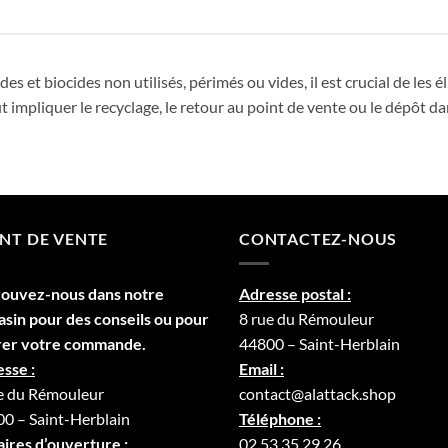
es et biocides non utilisés, périmés ou vides, il est crucial de les
impliquer le recyclage, le retour au point de vente ou le dépôt dan
NT DE VENTE
CONTACTEZ-NOUS
rouvez-nous dans notre
Adresse postal :
asin
pour des conseils ou pour
8 rue du Rémouleur
rer votre commande.
44800 – Saint-Herblain
sse :
Email :
e du Rémouleur
contact@alattack.shop
0 – Saint-Herblain
Téléphone :
ires d’ouverture :
02.53.35.29.26