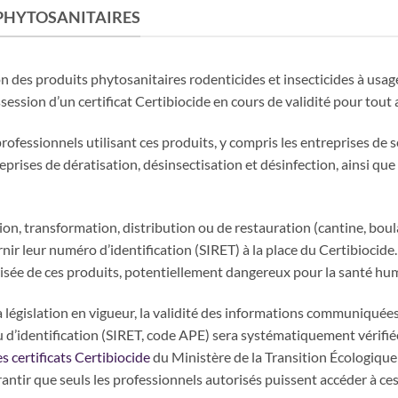
PHYTOSANITAIRES
ion des produits phytosanitaires rodenticides et insecticides à usa
session d’un certificat Certibiocide en cours de validité pour tout 
professionnels utilisant ces produits, y compris les entreprises de 
prises de dératisation, désinsectisation et désinfection, ainsi que
on, transformation, distribution ou de restauration (cantine, boula
r leur numéro d’identification (SIRET) à la place du Certibiocide. 
urisée de ces produits, potentiellement dangereux pour la santé hu
a législation en vigueur, la validité des informations communiquées
 d’identification (SIRET, code APE) sera systématiquement vérifiée 
es certificats Certibiocide
du Ministère de la Transition Écologique e
rantir que seuls les professionnels autorisés puissent accéder à ces