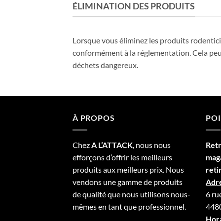
ÉLIMINATION DES PRODUITS
Lorsque vous éliminez les produits rodenticid
conformément à la réglementation. Cela peut 
déchets dangereux.
À PROPOS
POI
Chez
A L’
A
TT
ACK
, nous nous
Ret
efforçons d’offrir les meilleurs
mag
produits aux meilleurs prix. Nous
reti
vendons une gamme de produits
Adre
de qualité que nous utilisons nous-
6 ru
mêmes en tant que professionnel.
4480
Hora