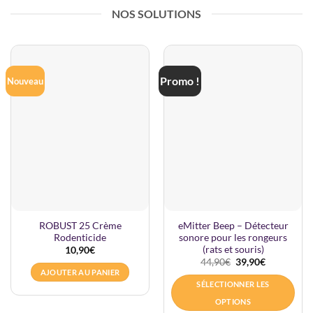
NOS SOLUTIONS
Promo !
Nouveau
ROBUST 25 Crème
eMitter Beep – Détecteur
Rodenticide
sonore pour les rongeurs
(rats et souris)
10,90
€
Le
Le
44,90
€
39,90
€
prix
prix
AJOUTER AU PANIER
initial
actuel
SÉLECTIONNER LES
était :
est :
44,90€.
39,90€.
OPTIONS