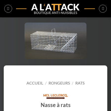
Passer
au
contenu
ACCUEIL
/
RONGEURS
/
RATS
Nasse à rats