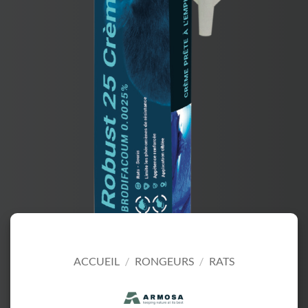
ACCUEIL
/
RONGEURS
/
RATS