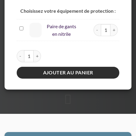
Choisissez votre équipement de protection :
Paire de gants
quantité de Paire de ga
Paire
en nitrile
de
gants
en
quantité de ARMOSA - Robust 25 Crème spéciale rongeurs
nitrile
AJOUTER AU PANIER