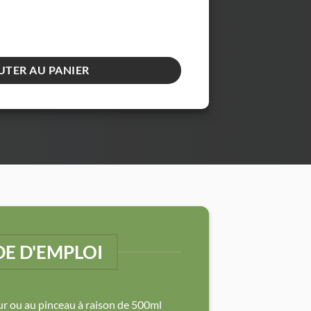
hoc 1L
UTER AU PANIER
E D'EMPLOI
eur ou au pinceau à raison de 500ml