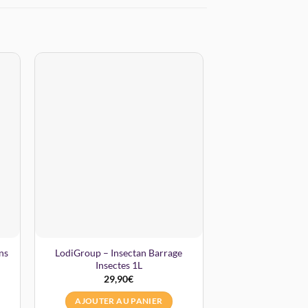
ns
LodiGroup – Insectan Barrage
Digrain – Choc i
Insectes 1L
Shot) 
29,90
€
8,5
AJOUTER AU PANIER
AJOUTER A