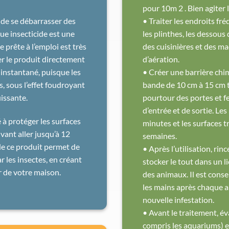
pour 10m 2 . Bien agiter l
 de se débarrasser des
• Traiter les endroits f
que insecticide est une
les plinthes, les dessous d
 prête à l’emploi est très
des cuisinières et des ma
iser le produit directement
d’aération.
t instantané, puisque les
• Créer une barrière chi
 sous l’effet foudroyant
bande de 10 cm à 15 cm t
uissante.
pourtour des portes et fe
d’entrée et de sortie. L
 à protéger les surfaces
minutes et les surfaces 
ant aller jusqu’à 12
semaines.
 de ce produit permet de
• Après l’utilisation, rin
r les insectes, en créant
stocker le tout dans un l
r de votre maison.
des animaux. Il est consei
les mains après chaque ap
nouvelle infestation.
• Avant le traitement, év
compris les aquariums) e