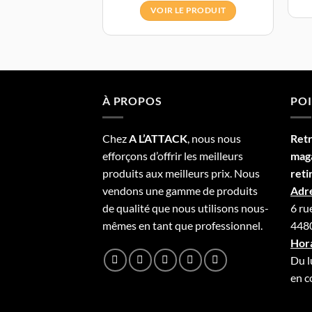
VOIR LE PRODUIT
À PROPOS
POI
Chez
A L’
A
TT
ACK
, nous nous
Ret
efforçons d’offrir les meilleurs
mag
produits aux meilleurs prix. Nous
reti
vendons une gamme de produits
Adre
de qualité que nous utilisons nous-
6 ru
mêmes en tant que professionnel.
4480
Hora
Du l
en c