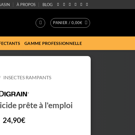
ASIN
À PROPOS
BLOG
PANIER /
0,00
€
FECTANTS
GAMME PROFESSIONNELLE
/
INSECTES RAMPANTS
icide prête à l'emploi
24,90
€