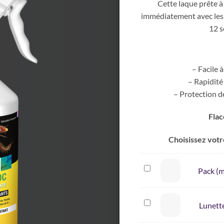
Cette laque prête à 
immédiatement avec les 
12 s
– Facile à
– Rapidité 
– Protection d
Flac
Choisissez votr
Pack
Pack (m
(masque
+
gants)
Lunette
Lunette
de