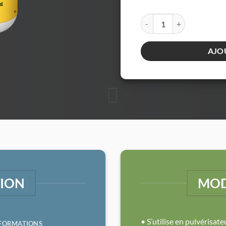
protection
quantité de Digrain - Pal C
AJO
TION
MOD
• S’utilise en pulvérisat
NFORMATIONS