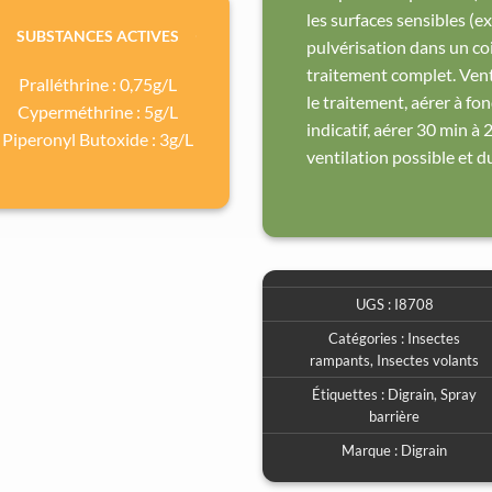
les surfaces sensibles (ex.
SUBSTANCES ACTIVES
pulvérisation dans un coi
traitement complet. Venti
Pralléthrine : 0,75g/L
le traitement, aérer à fon
Cyperméthrine : 5g/L
indicatif, aérer 30 min à
Piperonyl Butoxide : 3g/L
ventilation possible et d
UGS :
I8708
Catégories :
Insectes
rampants
,
Insectes volants
Étiquettes :
Digrain
,
Spray
barrière
Marque :
Digrain