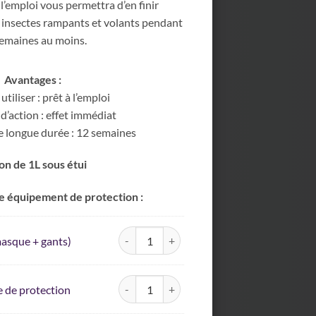
l’emploi vous permettra d’en finir
insectes rampants et volants pendant
emaines au moins.
Avantages :
 utiliser : prêt à l’emploi
d’action : effet immédiat
e longue durée : 12 semaines
on de 1L sous étui
e équipement de protection :
quantité de Pack (masque + gants)
asque + gants)
quantité de Lunette de protection
 de protection