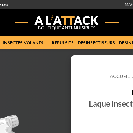
MAG
BLES
INSECTES VOLANTS
RÉPULSIFS
DÉSINSECTISEURS
DÉSIN
ACCUEIL
Laque insect