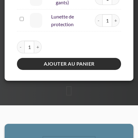
gants)
(masque
+
Lunette de
quantité de Lunette de
gants)
Lunette
protection
de
protection
quantité de LodiGroup - Insectan Barrage Insectes 1L
AJOUTER AU PANIER