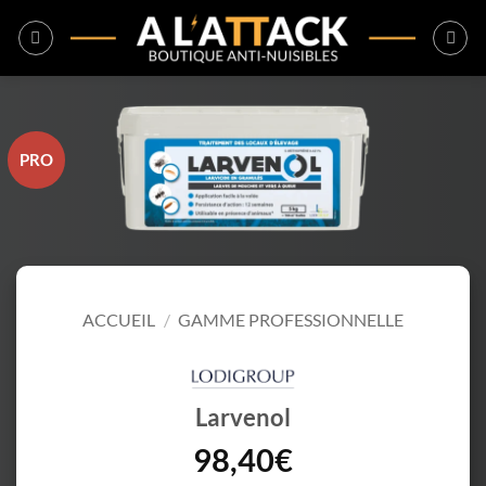
Passer
au
contenu
PRO
ACCUEIL
/
GAMME PROFESSIONNELLE
Larvenol
98,40
€