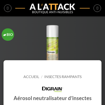
Passer
au
contenu
BIO
ACCUEIL
/
INSECTES RAMPANTS
Aérosol neutralisateur d’insectes