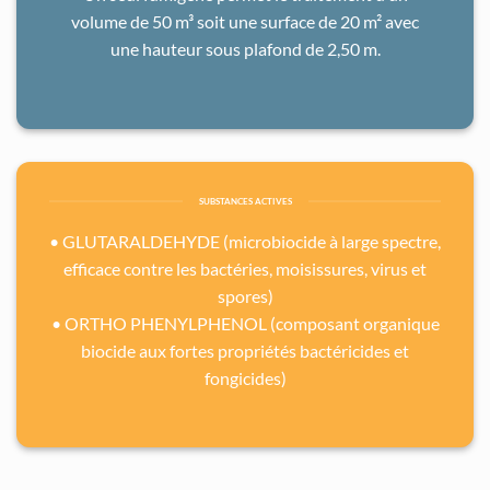
volume de 50 m³ soit une surface de 20 m² avec
une hauteur sous plafond de 2,50 m.
SUBSTANCES ACTIVES
• GLUTARALDEHYDE (microbiocide à large spectre,
efficace contre les bactéries, moisissures, virus et
spores)
• ORTHO PHENYLPHENOL (composant organique
biocide aux fortes propriétés bactéricides et
fongicides)