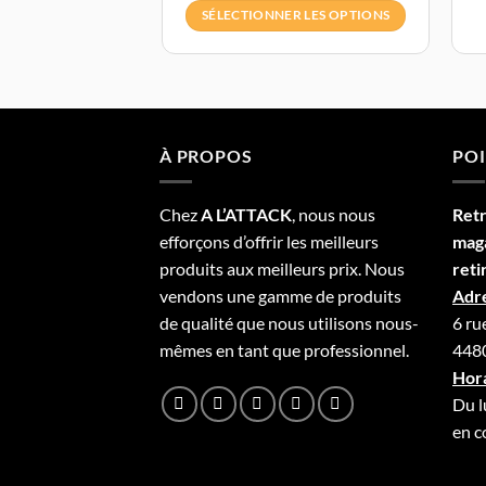
SÉLECTIONNER LES OPTIONS
À PROPOS
POI
Chez
A L’
A
TT
ACK
, nous nous
Ret
efforçons d’offrir les meilleurs
mag
produits aux meilleurs prix. Nous
reti
vendons une gamme de produits
Adre
de qualité que nous utilisons nous-
6 ru
mêmes en tant que professionnel.
4480
Hora
Du l
en c