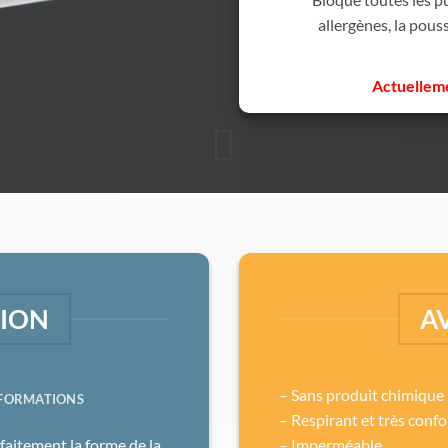
allergènes, la pous
Actuelleme
TION
A
– Sans produit chimique
NFORMATIONS
– Respirant et très confo
aitement la forme de la
– Imperméable