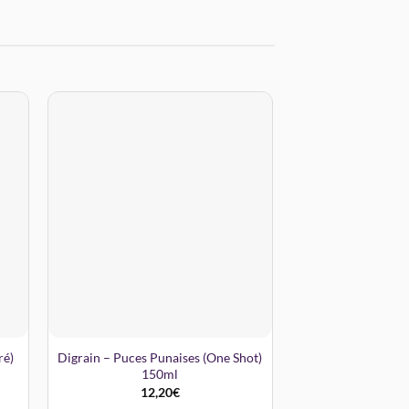
ré)
Digrain – Puces Punaises (One Shot)
150ml
12,20
€