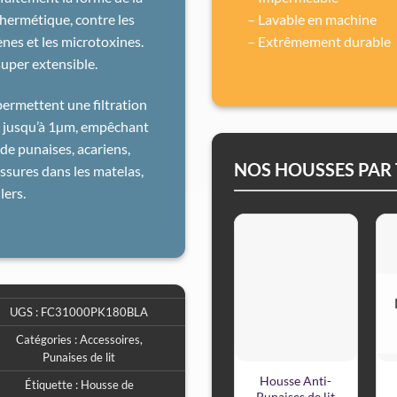
 hermétique, contre les
– Lavable en machine
gènes et les microtoxines.
– Extrêmement durable
super extensible.
permettent une filtration
es jusqu’à 1µm, empêchant
s de punaises, acariens,
NOS HOUSSES PAR 
ssures dans les matelas,
lers.
UGS :
FC31000PK180BLA
Catégories :
Accessoires
,
Punaises de lit
Housse Anti-
Étiquette :
Housse de
Punaises de lit