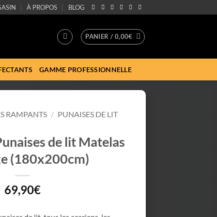
ASIN
À PROPOS
BLOG
PANIER /
0,00
€
FECTANTS
GAMME PROFESSIONNELLE
ES RAMPANTS
/
PUNAISES DE LIT
unaises de lit Matelas
ze (180x200cm)
69,90
€
aises de lit, tous les acariens, les