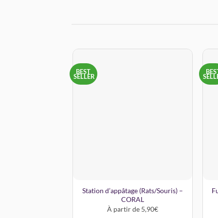
BEST
BES
SELLER
SELL
Station d’appâtage (Rats/Souris) –
Fu
CORAL
À partir de 5,90€