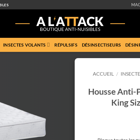
MAG
BLES
INSECTES VOLANTS
RÉPULSIFS
DÉSINSECTISEURS
DÉSIN
ACCUEIL
/
INSECT
Housse Anti-P
King Si
Bloque toutes les pun