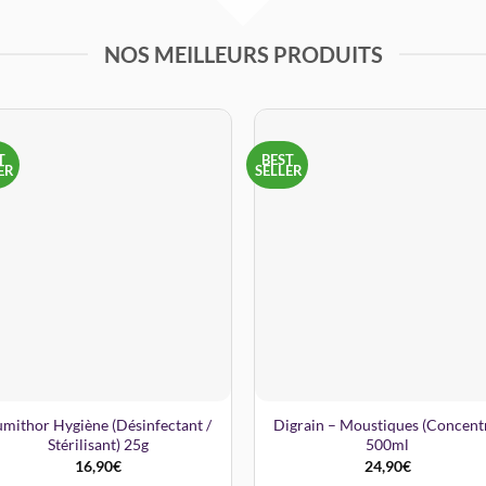
NOS MEILLEURS PRODUITS
T
BEST
ER
SELLER
mithor Hygiène (Désinfectant /
Digrain – Moustiques (Concent
Stérilisant) 25g
500ml
16,90
€
24,90
€