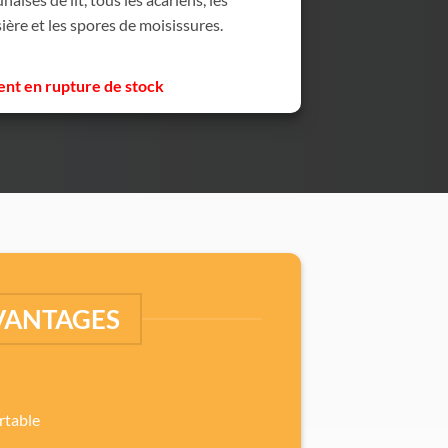
sière et les spores de moisissures.
nt en rupture de stock
VANTAGES
rtable