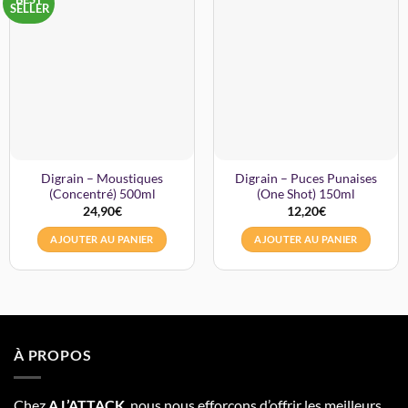
SELLER
Digrain – Moustiques
Digrain – Puces Punaises
(Concentré) 500ml
(One Shot) 150ml
24,90
€
12,20
€
AJOUTER AU PANIER
AJOUTER AU PANIER
À PROPOS
Chez
A L’
A
TT
ACK
, nous nous efforçons d’offrir les meilleurs