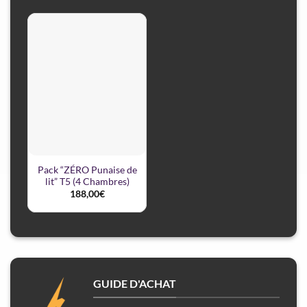
Pack “ZÉRO Punaise de
lit” T5 (4 Chambres)
188,00
€
GUIDE D'ACHAT