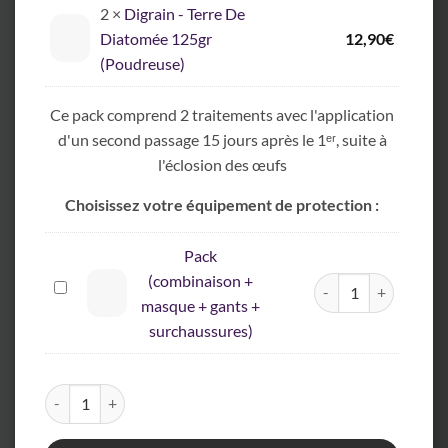
2 ×
Digrain - Terre De
Diatomée 125gr
12,90
€
(Poudreuse)
Ce pack comprend 2 traitements avec l'application
d'un second passage 15 jours après le 1ᵉʳ, suite à
l'éclosion des œufs
Choisissez votre équipement de protection :
Pack
(combinaison +
quantité de Pack (co
Pack
masque + gants +
(combinaison
surchaussures)
+
masque
+
quantité de Pack "ZÉRO Punaise de lit" T5 (4 Chambres)
gants
+
surchaussures)